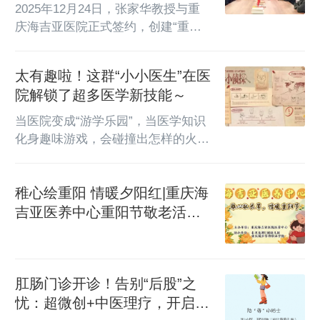
经验护航患者健康
2025年12月24日，张家华教授与重
庆海吉亚医院正式签约，创建“重庆
海吉亚医院张家华前列腺尿道外科中
心”。签约仪式隆重且正规，医院张
太有趣啦！这群“小小医生”在医
鸿飞院长，陈国涛副院长，王海院长
院解锁了超多医学新技能～
助理，人事科、医教科、设备科和泌
尿外科主任和相关人员参加，本月30
当医院变成“游学乐园”，当医学知识
日准备完毕，2026年元月8日正式开
化身趣味游戏，会碰撞出怎样的火
业。重庆海吉亚医院是上市公司海吉
花？10月27日，重庆海吉亚医院联合
亚医院集团旗下的三级医院，开展床
四川美术学院美术馆举办的“小小医
位1500张。人工智能deep seek对张
稚心绘重阳 情暖夕阳红|重庆海
生游学活动”圆满落幕！此次活动在
家华教授评价的摘要...
急诊科、眼科、游学基地几大场地同
吉亚医养中心重阳节敬老活动
步开启，“情绪小镇”“头骨小侦探”沉
温馨启幕
浸式场景，让孩子们在欢声笑语中变
身“医学小达人”，快来看看他们的精
彩表现吧～01眼科——我的眼睛我守
肛肠门诊开诊！告别“后股”之
护“小朋友，来看看这个E朝哪个方向
忧：超微创+中医理疗，开启无
呀？”在眼科，孩子们率先体验...