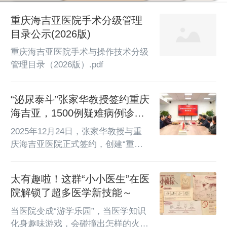
重庆海吉亚医院手术分级管理
目录公示(2026版)
重庆海吉亚医院手术与操作技术分级
管理目录（2026版）.pdf
“泌尿泰斗”张家华教授签约重庆
海吉亚，1500例疑难病例诊疗
经验护航患者健康
2025年12月24日，张家华教授与重
庆海吉亚医院正式签约，创建“重庆
海吉亚医院张家华前列腺尿道外科中
心”。签约仪式隆重且正规，医院张
太有趣啦！这群“小小医生”在医
鸿飞院长，陈国涛副院长，王海院长
院解锁了超多医学新技能～
助理，人事科、医教科、设备科和泌
尿外科主任和相关人员参加，本月30
当医院变成“游学乐园”，当医学知识
日准备完毕，2026年元月8日正式开
化身趣味游戏，会碰撞出怎样的火